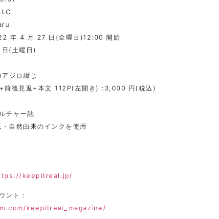
LLC
aru
22 年 4 月 27 日(金曜日)12:00 開始
0 日(土曜日)
)アジロ綴じ
P+前後見返+本文 112P(左開き) :3,000 円(税込)
カルチャー誌
再生紙・自然由来のインクを使用
ttps://keepitreal.jp/
カウント：
am.com/keepitreal_magazine/