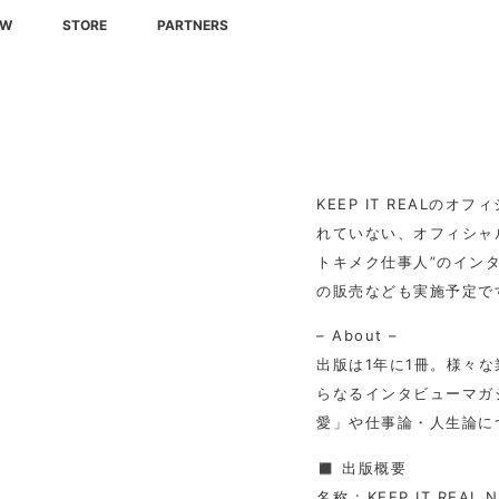
EW
STORE
PARTNERS
KEEP IT REALの
れていない、オフィシャ
トキメク仕事人”のイン
の販売なども実施予定で
– About –
出版は1年に1冊。様々な
らなるインタビューマガ
愛」や仕事論・人生論に
◼️ 出版概要
名称 : KEEP IT REAL N