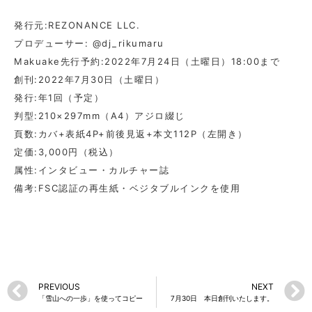
発行元:REZONANCE LLC.
プロデューサー: @dj_rikumaru
Makuake先行予約:2022年7月24日（土曜日）18:00まで
創刊:2022年7月30日（土曜日）
発行:年1回（予定）
判型:210×297mm（A4）アジロ綴じ
頁数:カバ+表紙4P+前後見返+本文112P（左開き）
定価:3,000円（税込）
属性:インタビュー・カルチャー誌
備考:FSC認証の再生紙・ベジタブルインクを使用
PREVIOUS
NEXT
「雪山への一歩」を使ってコピー
7月30日 本日創刊いたします。