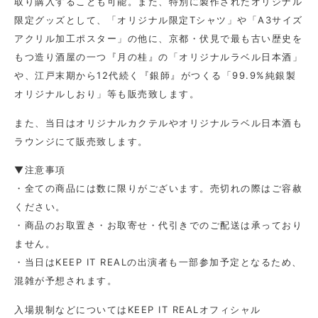
取り購入することも可能。また、特別に製作されたオリジナル
限定グッズとして、「オリジナル限定Tシャツ」や「A3サイズ
アクリル加工ポスター」の他に、京都・伏見で最も古い歴史を
もつ造り酒屋の一つ『月の桂』の「オリジナルラベル日本酒」
や、江戸末期から12代続く『銀師』がつくる「99.9%純銀製
オリジナルしおり」等も販売致します。
また、当日はオリジナルカクテルやオリジナルラベル日本酒も
ラウンジにて販売致します。
▼注意事項
・全ての商品には数に限りがございます。売切れの際はご容赦
ください。
・商品のお取置き・お取寄せ・代引きでのご配送は承っており
ません。
・当日はKEEP IT REALの出演者も一部参加予定となるため、
混雑が予想されます。
入場規制などについてはKEEP IT REALオフィシャル